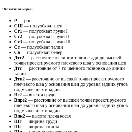
Обозначение мерок:
Р
— рост
СШ
— полуобхват шеи
Сг1
— полуобхват груди I
Сг2
— полуобхват груди II
Сг3
— полуобхват груди III
Ст
— полуобхват талии
Сб
— полуобхват бедер
Дтс2
— расстояние от линии талии сзади до высшей
точки проектируемого плечевого шва у основания шеи
Дтс
— расстояние от 7-го шейного позвонка до линии
талии
Дтп2
— расстояние от высшей точки проектируемого
плечевого шва у основания шеи до уровня задних углов
подмышечных впадин
Вг2
— высота груди
Впрз2
— расстояние от высшей точки проектируемого
плечевого шва у основания шеи до уровня задних углов
подмышечных впадин
Впк2
— высота плеча косая
Шг
— ширина груди
Шс
— ширина спины
Шп
— ширина плечевого ската