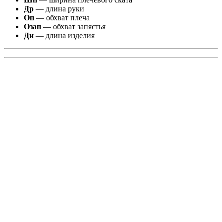
Др
— длина руки
Оп
— обхват плеча
Озап
— обхват запястья
Ди
— длина изделия